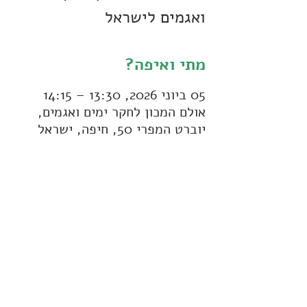
ואגמים לישראל
מתי ואיפה?
05 ביוני 2026, 13:30 – 14:15
אולם המכון לחקר ימים ואגמים,
יוברט המפרי 50, חיפה, ישראל
עוד פרטים:
הרצאה לקהל הרחב על פלישות ביולוגיות, מלווה 
בתמונות ובסרטונים, כולל הסבר על מחקר ביולוגי 
עדכני המתבצע במכון לחקר ימים ואגמים 
 טופס 
הרשמה:
https://forms.gle/dRP5yQYanwc2G
Vzh9