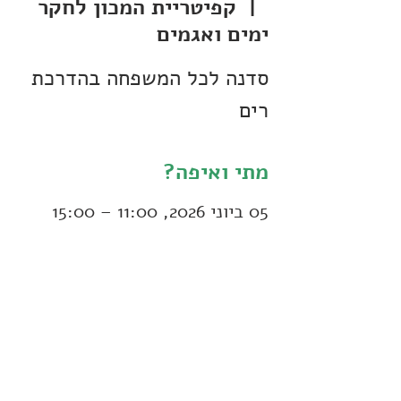
  |  
קפיטריית המכון לחקר
ימים ואגמים
סדנה לכל המשפחה בהדרכת
רים
מתי ואיפה?
05 ביוני 2026, 11:00 – 15:00
קפיטריית המכון לחקר ימים
ואגמים, יוברט המפרי 50, חיפה,
ישראל
עוד פרטים:
טופס הרשמה:
https://forms.gle/g5UNhcxv1e8SSPtM7