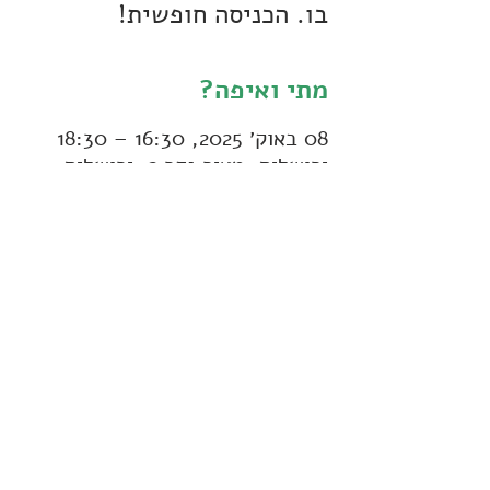
בו. הכניסה חופשית!
מתי ואיפה?
08 באוק׳ 2025, 16:30 – 18:30
ירושלים, מאיר נקר 2, ירושלים
עוד פרטים:
איש קשר: אוריה דרורי (גורי), טלפון: 
052-
8694541