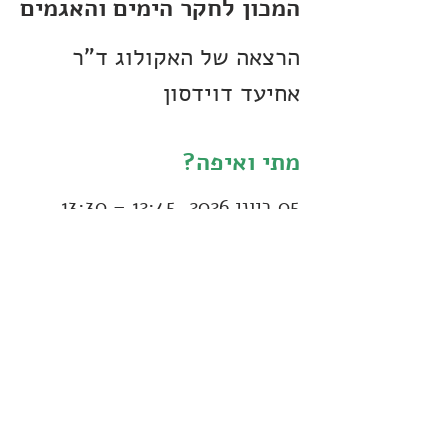
המכון לחקר הימים והאגמים
הרצאה של האקולוג ד"ר
אחיעד דוידסון
מתי ואיפה?
05 ביוני 2026, 12:45 – 13:30
אולם המכון לחקר הימים והאגמים,
יוברט המפרי, חיפה, ישראל
עוד פרטים:
טופס הרשמה:
https://forms.gle/HYeF2BAQgWh4AjXi6