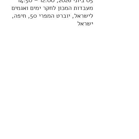
05 ביוני 2026, 12:00 – 14:50
מעבדות המכון לחקר ימים ואגמים
לישראל, יוברט המפרי 50, חיפה,
ישראל
עוד פרטים:
בחלק הראשון תיבחן השפעתם של מזהמים שונים, 
ובהם שפכים תעשייתיים וביתיים, על מצב 
האצות, התפתחותן וכיצד ניתן להשתמש בהן 
כמסננים ביולוגיים (ביופילטרים) לטיפול 
במזהמים ולשיפור איכות הסביבה הימית.
בחלק השני תוצג חשיבותם של האלמוגים למערכת 
האקולוגית הימית, מצב שוניות האלמוגים בעולם, 
תופעת הלבנת האלמוגים והגורמים המשפיעים 
עליה וכן שיטת שיקום האלמוגים הייחודית של 
המכון לחקר ימים ואגמים לישראל ופעילות המחקר 
והשימור המתבצעת במכון. 
 טופס הרשמה: 