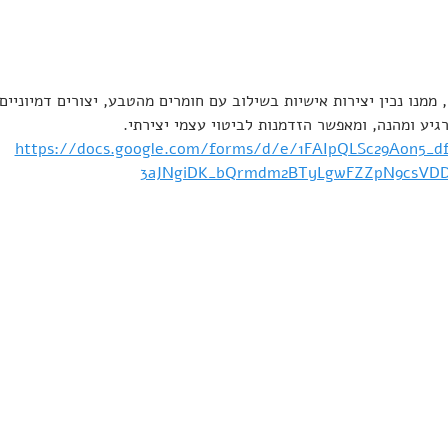
ממנו נכין יצירות אישיות בשילוב עם חומרים מהטבע, יצורים דמיוניים,
יע ומהנה, ומאפשר הזדמנות לביטוי עצמי יצירתי.
https://docs.google.com/forms/d/e/1FAIpQLSc29Aon5_d
3aJNgiDK_bQrmdm2BTyLgwFZZpN9csVDD